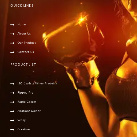
QUICK LINKS
Home
About Us
Our Product
Contact Us
PRODUCT LIST
ISO (Isolate Whey Protein)
Ripped Pre
Rapid Gainer
Anabolic Gainer
Whey
Creatine