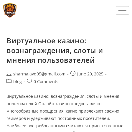
Виртуальное казино:
вознаграждения, слоты и
мнения пользователей
sharma.avd95@gmail.com
June 20, 2025
blog
0 Comments
Виртуальное казино: вознаграждения, слоты и мнения
пользователей Онлайн казино предоставляют
многообразные поощрения, какие привлекают свежих
геймеров и удерживают постоянных посетителей.
Наиболее востребованными считаются приветственные