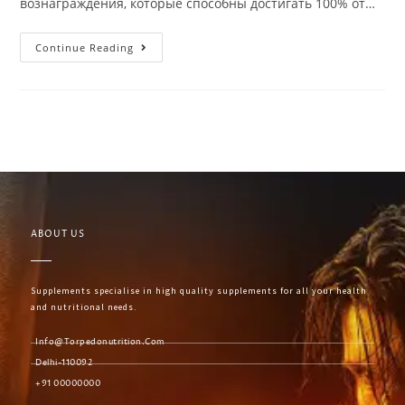
вознаграждения, которые способны достигать 100% от…
Continue Reading
ABOUT US
Supplements specialise in high quality supplements for all your health
and nutritional needs.
Info@torpedonutrition.com
Delhi-110092
+91 00000000