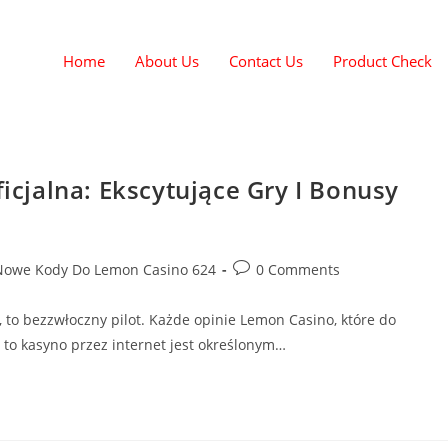
Home
About Us
Contact Us
Product Check
jalna: Ekscytujące Gry I Bonusy
Nowe Kody Do Lemon Casino 624
0 Comments
to bezzwłoczny pilot. Każde opinie Lemon Casino, które do
t to kasyno przez internet jest określonym…