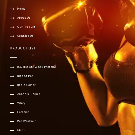
Home
About Us
Our Product
Contact Us
PRODUCT LIST
ISO (Isolate Whey Protein)
Ripped Pre
Rapid Gainer
Anabolic Gainer
Whey
Creatine
Pre Workout
Multi