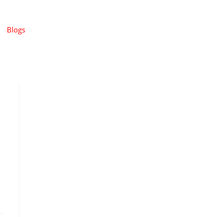
Blogs