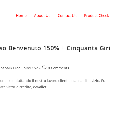
Home
About Us
Contact Us
Product Check
so Benvenuto 150% + Cinquanta Giri
nspark Free Spins 162
0 Comments
ne o contattando il nostro lavoro clienti a causa di sevizio. Puoi
te vittoria credito, e-wallet…