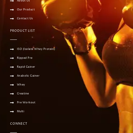
About Us
Our Product
Contact Us
PRODUCT LIST
ISO (Isolate Whey Protein)
Ripped Pre
Rapid Gainer
Anabolic Gainer
Whey
Creatine
Pre Workout
Multi
CONNECT