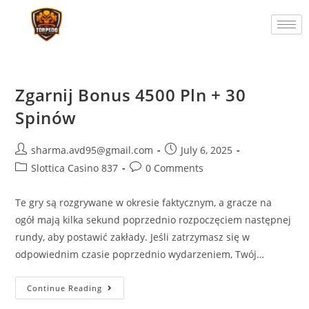
Zgarnij Bonus 4500 Pln + 30
Spinów
sharma.avd95@gmail.com
July 6, 2025
Slottica Casino 837
0 Comments
Te gry są rozgrywane w okresie faktycznym, a gracze na
ogół mają kilka sekund poprzednio rozpoczęciem następnej
rundy, aby postawić zakłady. Jeśli zatrzymasz się w
odpowiednim czasie poprzednio wydarzeniem, Twój…
Continue Reading