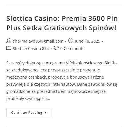
Slottica Casino: Premia 3600 Pln
Plus Setka Gratisowych Spinów!
sharma.avd95@gmail.com
June 18, 2025
Slottica Casino 874
0 Comments
Szczegóły dotyczące programu VIP/lojalnościowego Slottica
są zredukowane, lecz przypuszczalnie proponuje
mężczyzna cashback, propozycje bonusowe i różne
przywileje dla częstych internautów. Dane zawodników są
gromadzone za pośrednictwem najnowocześniejsze
protokoły szyfrujące i…
Continue Reading