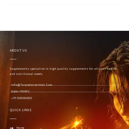
ABOUT US
Supplements specialise in high quality supplements for all your health
and nutritional needs.
Info@torpedonutrition.com
Delhi-110092
+91 00000000
QUICK LINKS
Home