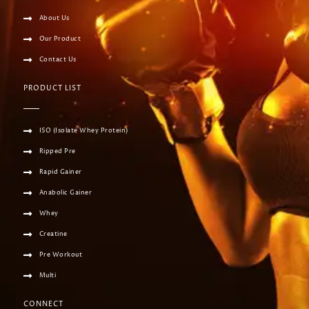
About Us
Our Product
Contact Us
PRODUCT LIST
ISO (Isolate Whey Protein)
Ripped Pre
Rapid Gainer
Anabolic Gainer
Whey
Creatine
Pre Workout
Multi
CONNECT