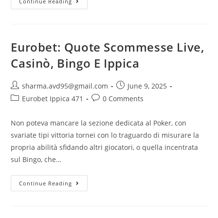
Continue Reading
Eurobet: Quote Scommesse Live,
Casinò, Bingo E Ippica
sharma.avd95@gmail.com
June 9, 2025
Eurobet Ippica 471
0 Comments
Non poteva mancare la sezione dedicata al Poker, con
svariate tipi vittoria tornei con lo traguardo di misurare la
propria abilità sfidando altri giocatori, o quella incentrata
sul Bingo, che…
Continue Reading