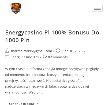
Energycasino Pl 100% Bonusu Do
1000 Pln
sharma.avd95@gmail.com
June 10, 2025
Energi Casino 378
0 Comments
W tym czasie platforma zdobyła mnogie pozytywne poglądy
od momentu internautów, którzy doceniają do niej
przejrzystość i uczciwość. Niedostatek zgłoszeń o
nadużyciach w niedawnych latach potwierdza do niej
wiarygodność. Według…
Continue Reading