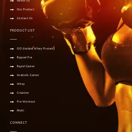
About Us
Our Product
Contact Us
PRODUCT LIST
ISO (Isolate Whey Protein)
Ripped Pre
Rapid Gainer
Anabolic Gainer
Whey
Creatine
Pre Workout
Multi
CONNECT