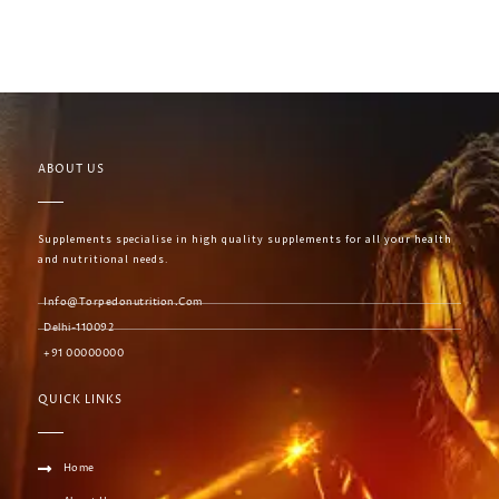
ABOUT US
Supplements specialise in high quality supplements for all your health
and nutritional needs.
Info@torpedonutrition.com
Delhi-110092
+91 00000000
QUICK LINKS
Home