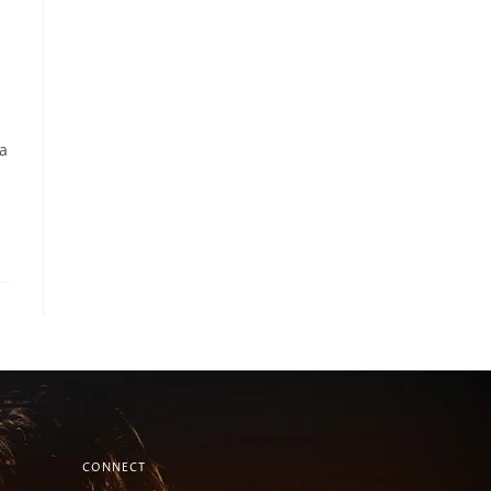
la
CONNECT