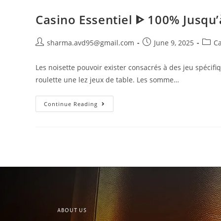
Casino Essentiel ᐈ 100% Jusqu’à
sharma.avd95@gmail.com
June 9, 2025
C
Les noisette pouvoir exister consacrés à des jeu spécif
roulette une lez jeux de table. Les somme…
Continue Reading
ABOUT US