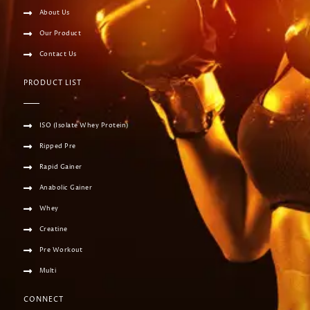
About Us
Our Product
Contact Us
PRODUCT LIST
ISO (Isolate Whey Protein)
Ripped Pre
Rapid Gainer
Anabolic Gainer
Whey
Creatine
Pre Workout
Multi
CONNECT