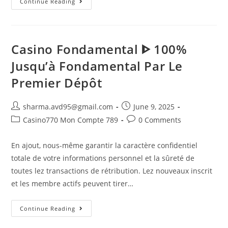
Continue Reading
Casino Fondamental ᐈ 100%
Jusqu’à Fondamental Par Le
Premier Dépôt
sharma.avd95@gmail.com
June 9, 2025
Casino770 Mon Compte 789
0 Comments
En ajout, nous-même garantir la caractère confidentiel
totale de votre informations personnel et la sûreté de
toutes lez transactions de rétribution. Lez nouveaux inscrit
et les membre actifs peuvent tirer…
Continue Reading