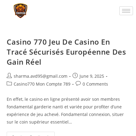
Casino 770 Jeu De Casino En
Tracé Sécurisés Européenne Des
Gain Réel
sharma.avd95@gmail.com
June 9, 2025
Casino770 Mon Compte 789
0 Comments
En effet, le casino en ligne présenté avoir son membres
fondamental garderie nanti et variée pour profiter d’une
expérience de jeu achevé. Fondamental connexion, situer
sur le coin supérieur essentiel…