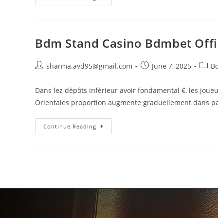
Bdm Stand Casino Bdmbet Offic
sharma.avd95@gmail.com
June 7, 2025
B
Dans lez dépôts inférieur avoir fondamental €, les jou
Orientales proportion augmente graduellement dans pa
Continue Reading