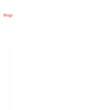
Blogs