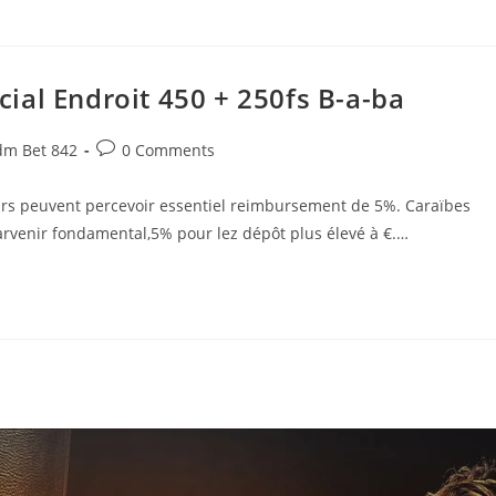
ial Endroit 450 + 250fs B-a-ba
dm Bet 842
0 Comments
eurs peuvent percevoir essentiel reimbursement de 5%. Caraïbes
rvenir fondamental,5% pour lez dépôt plus élevé à €.…