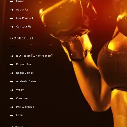
Home
About Us
Our Product
Contact Us
PRODUCT LIST
ISO (Isolate Whey Protein)
Ripped Pre
Rapid Gainer
Anabolic Gainer
Whey
Creatine
Pre Workout
Multi