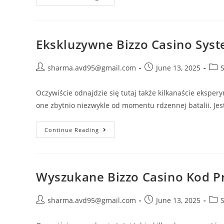
Ekskluzywne Bizzo Casino Sys
sharma.avd95@gmail.com
June 13, 2025
S
Oczywiście odnajdzie się tutaj także kilkanaście eksper
one zbytnio niezwykle od momentu rdzennej batalii. Jes
Continue Reading
Wyszukane Bizzo Casino Kod P
sharma.avd95@gmail.com
June 13, 2025
S