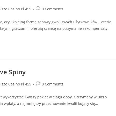
izzo Casino Pl 459
0 Comments
e, czyli kolejną formę zabawy gwoli swych użytkowników. Loterie
ałymi graczami i oferują szansę na otrzymanie rekompensaty.
we Spiny
izzo Casino Pl 459
0 Comments
st wykorzystać 1-wszy pakiet w ciągu doby. Otrzymany w Bizzo
a wpłaty, a najmniejszy przechowanie kwalifikujący się…