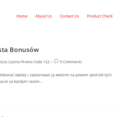
Home
About Us
Contact Us
Product Check
ista Bonusów
Bizzo Casino Promo Code 122
0 Comments
okonać wpłaty i zaplanować ją właśnie na pewien spośród tych
 gracze za każdym razem…