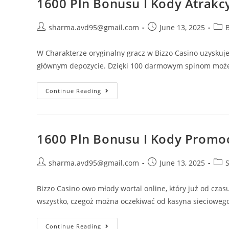
1600 Pln Bonusu I Kody Atrakc
sharma.avd95@gmail.com
June 13, 2025
W Charakterze oryginalny gracz w Bizzo Casino uzyskuj
głównym depozycie. Dzięki 100 darmowym spinom możes
Continue Reading
1600 Pln Bonusu I Kody Promo
sharma.avd95@gmail.com
June 13, 2025
S
Bizzo Casino owo młody wortal online, który już od 
wszystko, czegoż można oczekiwać od kasyna sieciowego.
Continue Reading