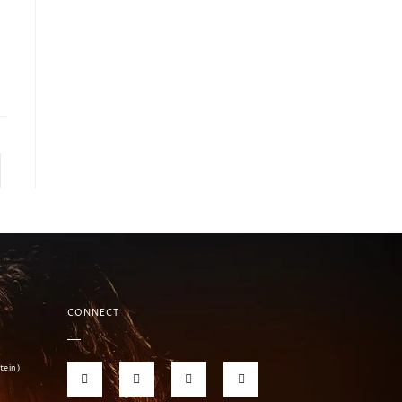
CONNECT
tein)