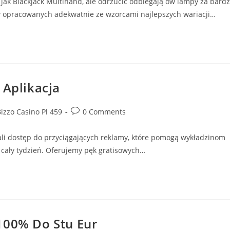
 jak Blackjack Multihand, ale odrzucić odbiegają ów lampy za bard
ów opracowanych adekwatnie ze wzorcami najlepszych wariacji…
 Aplikacja
izzo Casino Pl 459
0 Comments
adali dostęp do przyciągających reklamy, które pomogą wykładzinom
cały tydzień. Oferujemy pęk gratisowych…
100% Do Stu Eur