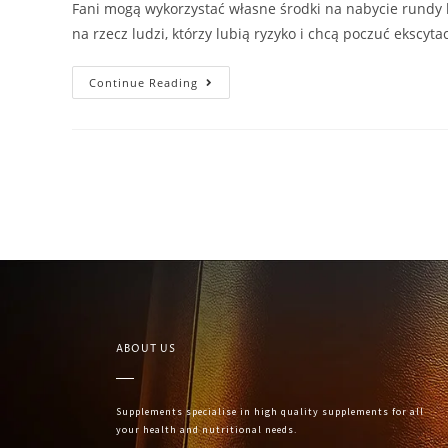
Fani mogą wykorzystać własne środki na nabycie rundy 
na rzecz ludzi, którzy lubią ryzyko i chcą poczuć eksc
Continue Reading
ABOUT US
Supplements specialise in high quality supplements for all
your health and nutritional needs.