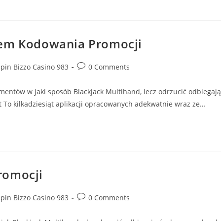
tem Kodowania Promocji
pin Bizzo Casino 983
0 Comments
ymentów w jaki sposób Blackjack Multihand, lecz odrzucić odbiegają
t To kilkadziesiąt aplikacji opracowanych adekwatnie wraz ze…
romocji
pin Bizzo Casino 983
0 Comments