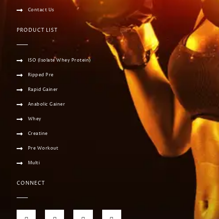
Contact Us
PRODUCT LIST
ISO (Isolate Whey Protein)
Ripped Pre
Rapid Gainer
Anabolic Gainer
Whey
Creatine
Pre Workout
Multi
CONNECT